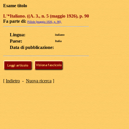
Esame titolo
L'*Italiano. ((A. 3., n. 5 (maggio 1926), p. 90
Fa parte di:
Pillole [maggio 1926, p. 90].
Lingua:
italiano
Paese:
Italia
Data di pubblicazione:
[
Indietro
-
Nuova ricerca
]