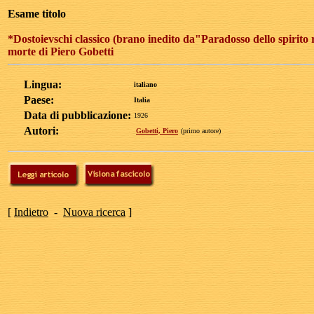
Esame titolo
*Dostoievschi classico (brano inedito da"Paradosso dello spirito ru
morte di Piero Gobetti
Lingua:
italiano
Paese:
Italia
Data di pubblicazione:
1926
Autori:
Gobetti, Piero
(primo autore)
[
Indietro
-
Nuova ricerca
]