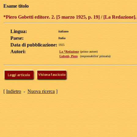
Esame titolo
*Piero Gobetti editore. 2. [5 marzo 1925, p. 19] / [La Redazione]. 
Lingua:
italiano
Paese:
Italia
Data di pubblicazione:
1925
Autori:
La *Redazione
(primo autore)
Gobetti, Piero
(responsabilita' primaria)
[
Indietro
-
Nuova ricerca
]