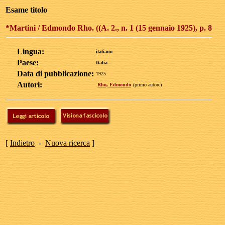
Esame titolo
*Martini / Edmondo Rho. ((A. 2., n. 1 (15 gennaio 1925), p. 8
Lingua:
italiano
Paese:
Italia
Data di pubblicazione:
1925
Autori:
Rho, Edmondo
(primo autore)
[
Indietro
-
Nuova ricerca
]