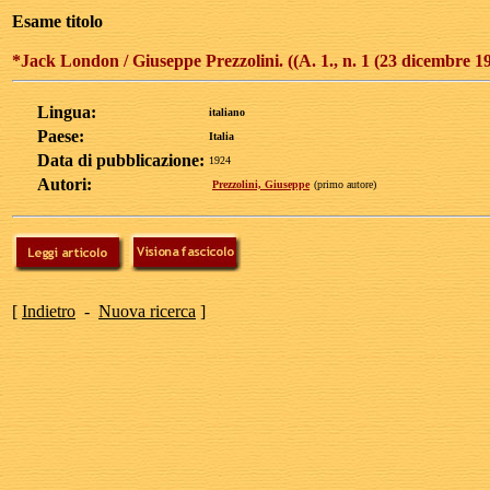
Esame titolo
*Jack London / Giuseppe Prezzolini. ((A. 1., n. 1 (23 dicembre 19
Lingua:
italiano
Paese:
Italia
Data di pubblicazione:
1924
Autori:
Prezzolini, Giuseppe
(primo autore)
[
Indietro
-
Nuova ricerca
]