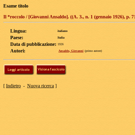
Esame titolo
Il *roccolo / [Giovanni Ansaldo]. ((A. 3., n. 1 (gennaio 1926), p. 7
Lingua:
italiano
Paese:
Italia
Data di pubblicazione:
1926
Autori:
Ansaldo, Giovanni
(primo autore)
[
Indietro
-
Nuova ricerca
]